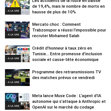
Les accidents de la route en baisse
de 19,4%, mais le nombre de morts en
- A LA UNE
hausse de plus de 10%
Mercato choc : Comment
Trabzonspor a réussi l’impossible pour
- A LA UNE
recruter Mohamed Salah
Crédit d’honneur à taux zéro en
Tunisie… Entre promesse d’inclusion
- A LA UNE
sociale et casse-tête économique
Programme des retransmissions TV
des matches prévus ce vendredi
- A LA UNE
Meta lance Muse Code : L’agent d’IA
autonome qui s’attaque à Anthropic et
- A LA UNE
OpenAI sur le marché du codage