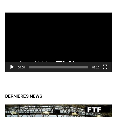
Lecteur
vidéo
00:00
01:15
DERNIERES NEWS