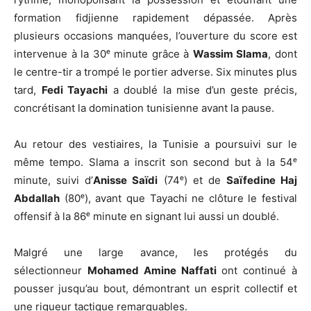
formation fidjienne rapidement dépassée. Après
plusieurs occasions manquées, l’ouverture du score est
intervenue à la 30ᵉ minute grâce à
Wassim Slama
, dont
le centre-tir a trompé le portier adverse. Six minutes plus
tard,
Fedi Tayachi
a doublé la mise d’un geste précis,
concrétisant la domination tunisienne avant la pause.
Au retour des vestiaires, la Tunisie a poursuivi sur le
même tempo. Slama a inscrit son second but à la 54ᵉ
minute, suivi d’
Anisse Saïdi
(74ᵉ) et de
Saïfedine Haj
Abdallah
(80ᵉ), avant que Tayachi ne clôture le festival
offensif à la 86ᵉ minute en signant lui aussi un doublé.
Malgré une large avance, les protégés du
sélectionneur
Mohamed Amine Naffati
ont continué à
pousser jusqu’au bout, démontrant un esprit collectif et
une rigueur tactique remarquables.