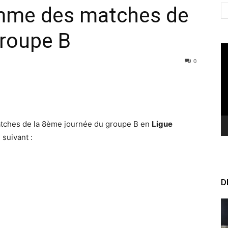
amme des matches de
groupe B
Le
vi
0
atches de la 8ème journée du groupe B en
Ligue
suivant :
D