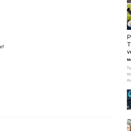
P
T
ef
v
Mo
Tu
Vo
ma