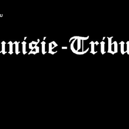
NU
Tunisie