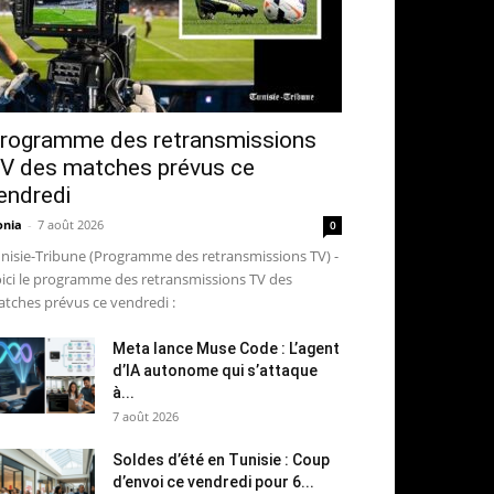
rogramme des retransmissions
V des matches prévus ce
endredi
nia
-
7 août 2026
0
nisie-Tribune (Programme des retransmissions TV) -
ici le programme des retransmissions TV des
tches prévus ce vendredi :
Meta lance Muse Code : L’agent
d’IA autonome qui s’attaque
à...
7 août 2026
Soldes d’été en Tunisie : Coup
d’envoi ce vendredi pour 6...