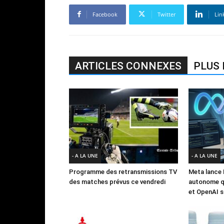
Facebook
Twitter
Lin
ARTICLES CONNEXES
PLUS 
- A LA UNE
- A LA UNE
Programme des retransmissions TV
Meta lance 
des matches prévus ce vendredi
autonome qu
et OpenAI s