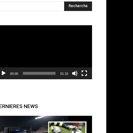
cteur
déo
00:00
01:15
ERNIERES NEWS