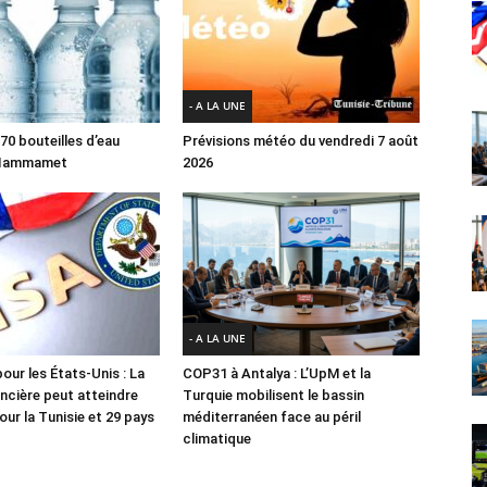
- A LA UNE
70 bouteilles d’eau
Prévisions météo du vendredi 7 août
 Hammamet
2026
- A LA UNE
our les États-Unis : La
COP31 à Antalya : L’UpM et la
ancière peut atteindre
Turquie mobilisent le bassin
ur la Tunisie et 29 pays
méditerranéen face au péril
climatique