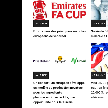
- A LA UNE
- A LA UNE
Programme des principaux matches
Saisie de 56
européens de vendredi
minérale à
- A LA UNE
- A LA UNE
Un consortium européen développe
Visa B1/B2 p
un modèle de production novateur
caution fin
pour les ingrédients
20.000 $… po
pharmaceutiques actifs, une
africains
opportunité pour la Tunisie