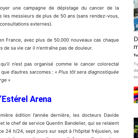
éployer une campagne de dépistage du cancer de la
nce les messieurs de plus de 50 ans (sans rendez-vous,
consultations externes).
D
en France, avec plus de 50.000 nouveaux cas chaque
m
de sa vie car il n’entraîne pas de douleur.
Tu
 qu’il n’est pas organisé comme le cancer colorectal
Tu
de
é que d’autres sarcomes :
« Plus tôt sera diagnostiquée
ex
rge »
’Estérel Arena
mière édition l’année dernière, les docteurs Davide
 et le chef de service Quentin Bandelier, qui se relaient
4 h/24, sept jours sur sept à l’hôpital fréjusien, se