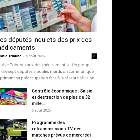
es députés inquiets des prix des
édicaments
nisie Tribune
-
5 août 2026
0
nisie-Tribune (prix des médicaments) - Un groupe
 dix-sept députés a publié, mardi, un communiqué
primant sa préoccupation face à la récente révision
Contrôle économique : Saisie
et destruction de plus de 32
mille...
5 août 2026
Programme des
retransmissions TV des
matches prévus ce mercredi