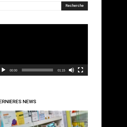
cteur
déo
00:00
01:15
ERNIERES NEWS