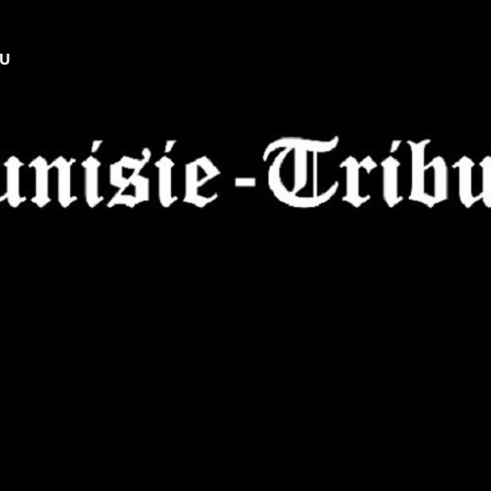
NU
Tunisie