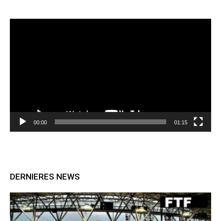
Lecteur
vidéo
00:00
01:15
DERNIERES NEWS