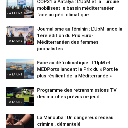
COP31 à Antalya : L’UpM et la Turquie
mobilisent le bassin méditerranéen
- A LA UNE
face au péril climatique
Journalisme au féminin : L’UpM lance la
1ère édition du Prix Euro-
- A LA UNE
Méditerranéen des femmes
journalistes
Face au défi climatique : L’UpM et
MEDPorts lancent le Prix du « Port le
- A LA UNE
plus résilient de la Méditerranée »
Programme des retransmissions TV
des matches prévus ce jeudi
- A LA UNE
La Manouba : Un dangereux réseau
criminel, démantelé