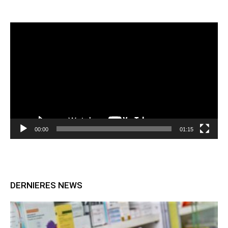
Lecteur
vidéo
00:00
01:15
DERNIERES NEWS