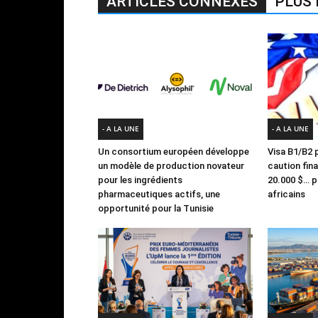
ARTICLES CONNEXES
PLUS 
- A LA UNE
- A LA UNE
Un consortium européen développe
Visa B1/B2 p
un modèle de production novateur
caution fin
pour les ingrédients
20.000 $… po
pharmaceutiques actifs, une
africains
opportunité pour la Tunisie