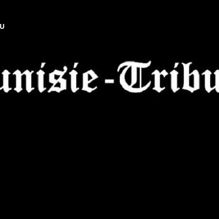
NU
Tunisie