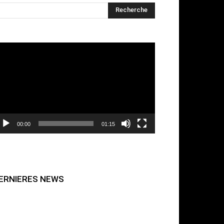
cteur
déo
00:00
01:15
ERNIERES NEWS