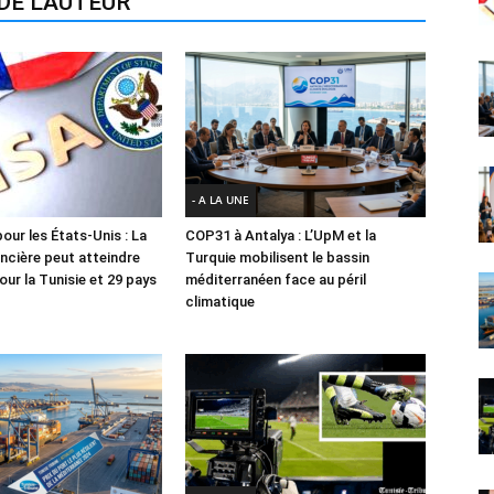
DE L'AUTEUR
- A LA UNE
our les États-Unis : La
COP31 à Antalya : L’UpM et la
ancière peut atteindre
Turquie mobilisent le bassin
ur la Tunisie et 29 pays
méditerranéen face au péril
climatique