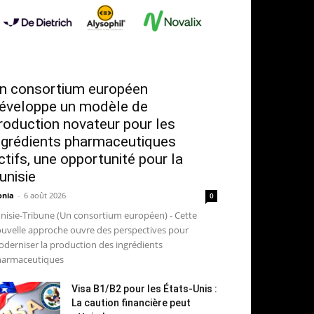
n consortium européen
éveloppe un modèle de
roduction novateur pour les
ngrédients pharmaceutiques
ctifs, une opportunité pour la
unisie
nia
-
6 août 2026
0
nisie-Tribune (Un consortium européen) - Cette
uvelle approche ouvre des perspectives pour
derniser la production des ingrédients
armaceutiques
Visa B1/B2 pour les États-Unis :
La caution financière peut