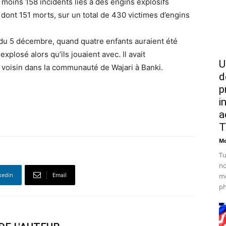
moins 158 incidents liés à des engins explosifs
, dont 151 morts, sur un total de 430 victimes d’engins
i du 5 décembre, quand quatre enfants auraient été
xplosé alors qu’ils jouaient avec. Il avait
U
oisin dans la communauté de Wajari à Banki.
d
p
i
a
T
Mo
Tu
no
kedin
Email
mo
ph