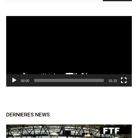
Lecteur
vidéo
00:00
01:15
DERNIERES NEWS