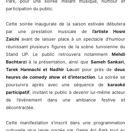
Park, pour une soirée mêlant musique, humour et
participation du public.
Cette soirée inaugurale de la saison estivale débutera
par une prestation musicale de
l’artiste Hosni
Zaichi
avant de laisser place à un spectacle d’humour
réunissant plusieurs figures de la scène tunisienne du
Stand UP. Le public retrouvera notamment
Mehdi
Bachtarzi
à la présentation, ainsi que
Sameh Sankari,
Tarek Hannachi et Nadhir Lo
uati pour près de
deux
heures de
comedy show
et d’interaction
. La soirée se
poursuivra après avec une séquence de
karaoké
participatif
, invitant le public à devenir lui-même acteur
de l’événement dans une ambiance festive et
décontractée.
Cette manifestation s’inscrit dans une programmation
culturelle plus large portée par Game Art Park tout au