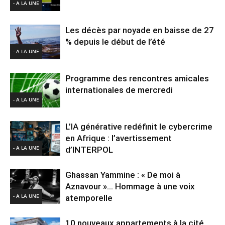
- A LA UNE
Les décès par noyade en baisse de 27
% depuis le début de l’été
- A LA UNE
Programme des rencontres amicales
internationales de mercredi
- A LA UNE
L’IA générative redéfinit le cybercrime
en Afrique : l’avertissement
- A LA UNE
d’INTERPOL
Ghassan Yammine : « De moi à
Aznavour »… Hommage à une voix
- A LA UNE
atemporelle
10 nouveaux appartements à la cité