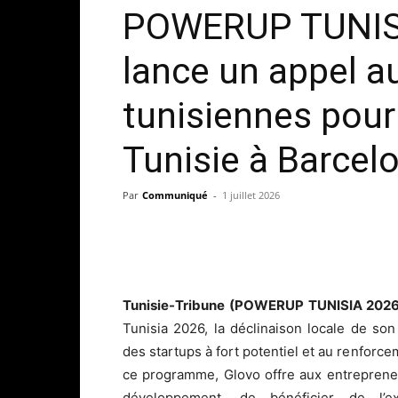
POWERUP TUNISI
lance un appel a
tunisiennes pour
Tunisie à Barcel
Par
Communiqué
-
1 juillet 2026
Tunisie-Tribune (POWERUP TUNISIA 202
Tunisia 2026, la déclinaison locale de s
des startups à fort potentiel et au renforce
ce programme, Glovo offre aux entrepreneu
développement, de bénéficier de l’e