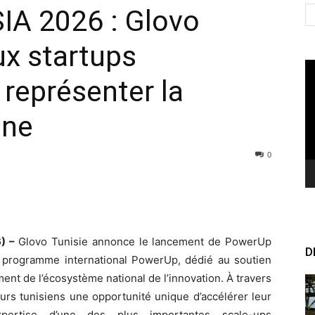
A 2026 : Glovo
ux startups
Le
 représenter la
vi
one
0
6) –
Glovo Tunisie annonce le lancement de PowerUp
D
on programme international PowerUp, dédié au soutien
ment de l’écosystème national de l’innovation. À travers
rs tunisiens une opportunité unique d’accélérer leur
xpertise d’une des plus importantes scale-ups