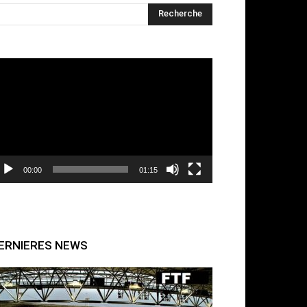
cteur
déo
00:00
01:15
ERNIERES NEWS