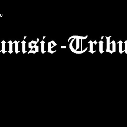
NU
Tunisie