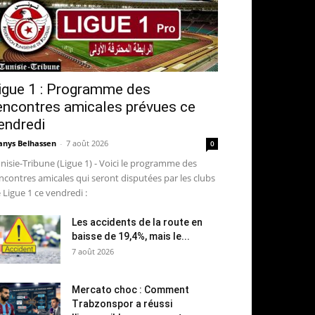
igue 1 : Programme des
encontres amicales prévues ce
endredi
nys Belhassen
-
7 août 2026
0
nisie-Tribune (Ligue 1) - Voici le programme des
ncontres amicales qui seront disputées par les clubs
 Ligue 1 ce vendredi :
Les accidents de la route en
baisse de 19,4%, mais le...
7 août 2026
Mercato choc : Comment
Trabzonspor a réussi