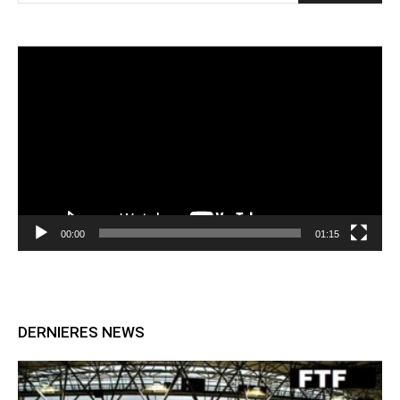
Lecteur
vidéo
00:00
01:15
DERNIERES NEWS