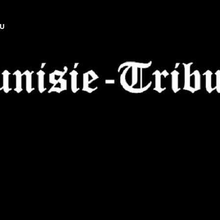
NU
Tunisie