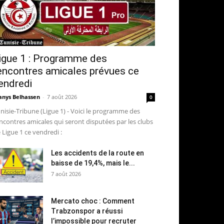
igue 1 : Programme des
encontres amicales prévues ce
endredi
nys Belhassen
-
7 août 2026
0
nisie-Tribune (Ligue 1) - Voici le programme des
ncontres amicales qui seront disputées par les clubs
 Ligue 1 ce vendredi :
Les accidents de la route en
baisse de 19,4%, mais le...
7 août 2026
Mercato choc : Comment
Trabzonspor a réussi
l’impossible pour recruter