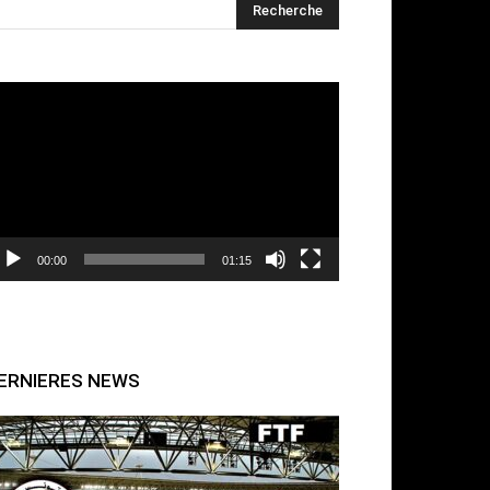
cteur
déo
00:00
01:15
ERNIERES NEWS