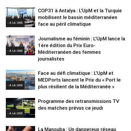
COP31 à Antalya : L’UpM et la Turquie
mobilisent le bassin méditerranéen
- A LA UNE
face au péril climatique
Journalisme au féminin : L’UpM lance la
1ère édition du Prix Euro-
- A LA UNE
Méditerranéen des femmes
journalistes
Face au défi climatique : L’UpM et
MEDPorts lancent le Prix du « Port le
- A LA UNE
plus résilient de la Méditerranée »
Programme des retransmissions TV
des matches prévus ce jeudi
- A LA UNE
La Manouba : Un dangereux réseau