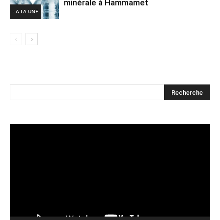
minérale à Hammamet
- A LA UNE
Lecteur
vidéo