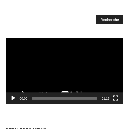
Lecteur
vidéo
00:00
01:15