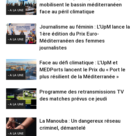
mobilisent le bassin méditerranéen
- A LA UNE
face au péril climatique
Journalisme au féminin : L’UpM lance la
1ère édition du Prix Euro-
- A LA UNE
Méditerranéen des femmes
journalistes
Face au défi climatique : L’UpM et
MEDPorts lancent le Prix du « Port le
- A LA UNE
plus résilient de la Méditerranée »
Programme des retransmissions TV
des matches prévus ce jeudi
- A LA UNE
La Manouba : Un dangereux réseau
criminel, démantelé
- A LA UNE