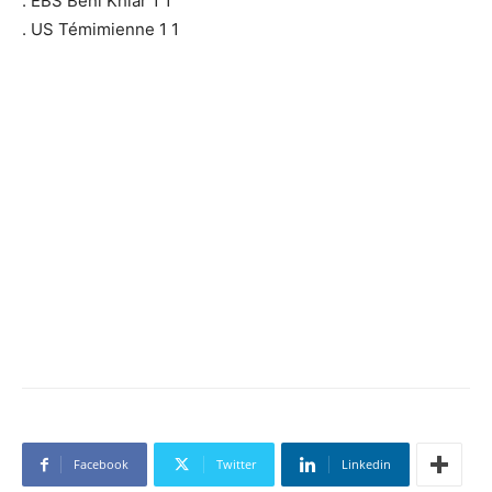
. EBS Béni Khiar 1 1
. US Témimienne 1 1
Facebook
Twitter
Linkedin