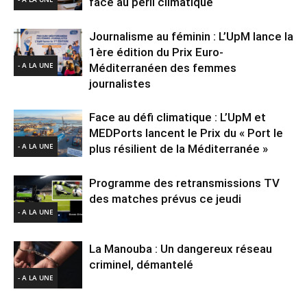
face au péril climatique
Journalisme au féminin : L’UpM lance la
1ère édition du Prix Euro-
- A LA UNE
Méditerranéen des femmes
journalistes
Face au défi climatique : L’UpM et
MEDPorts lancent le Prix du « Port le
- A LA UNE
plus résilient de la Méditerranée »
Programme des retransmissions TV
des matches prévus ce jeudi
- A LA UNE
La Manouba : Un dangereux réseau
criminel, démantelé
- A LA UNE