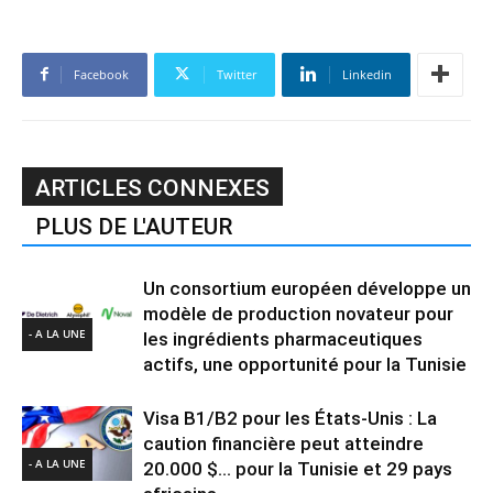
Facebook
Twitter
Linkedin
ARTICLES CONNEXES
PLUS DE L'AUTEUR
Un consortium européen développe un
modèle de production novateur pour
- A LA UNE
les ingrédients pharmaceutiques
actifs, une opportunité pour la Tunisie
Visa B1/B2 pour les États-Unis : La
caution financière peut atteindre
- A LA UNE
20.000 $… pour la Tunisie et 29 pays