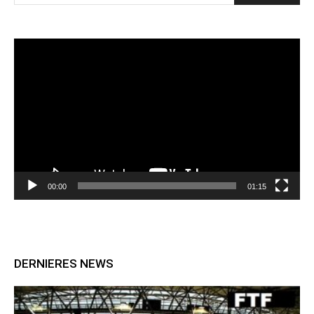
Lecteur
vidéo
00:00
01:15
DERNIERES NEWS