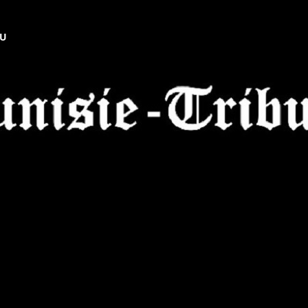
NU
Tunisie