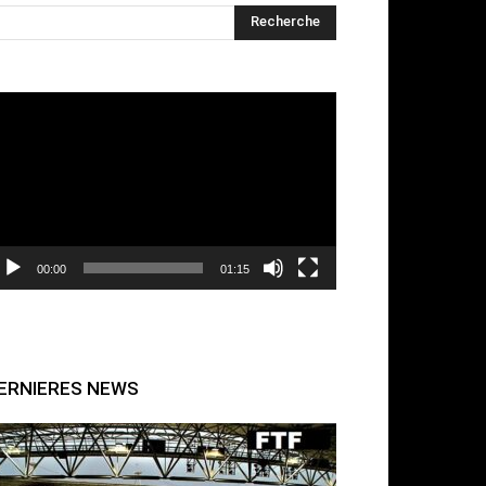
cteur
déo
00:00
01:15
ERNIERES NEWS