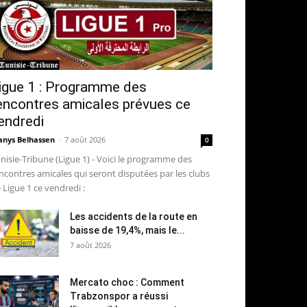
igue 1 : Programme des
encontres amicales prévues ce
endredi
nys Belhassen
-
7 août 2026
0
nisie-Tribune (Ligue 1) - Voici le programme des
ncontres amicales qui seront disputées par les clubs
 Ligue 1 ce vendredi :
Les accidents de la route en
baisse de 19,4%, mais le...
7 août 2026
Mercato choc : Comment
Trabzonspor a réussi