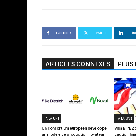
Facebook
Twitter
Lin
ARTICLES CONNEXES
PLUS 
- A LA UNE
- A LA UNE
Un consortium européen développe
Visa B1/B2 p
un modèle de production novateur
caution fin