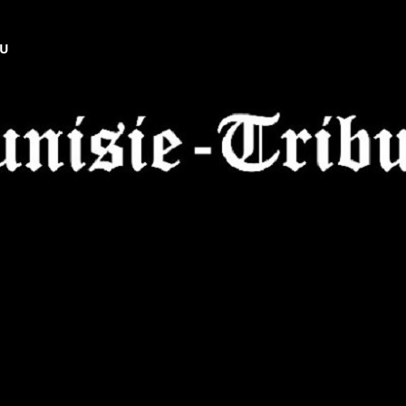
NU
Tunisie