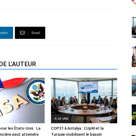
kedin
Email
DE L'AUTEUR
- A LA UNE
our les États-Unis : La
COP31 à Antalya : L’UpM et la
ancière peut atteindre
Turquie mobilisent le bassin