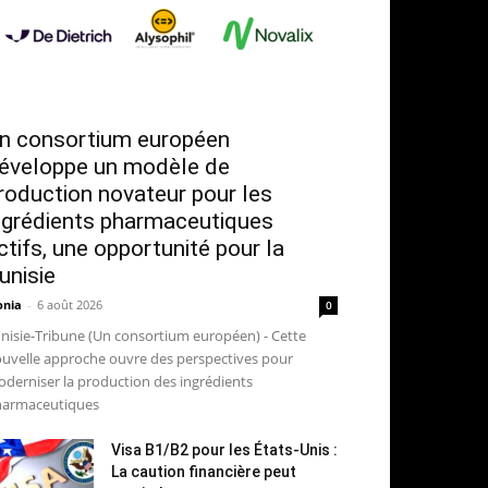
n consortium européen
éveloppe un modèle de
roduction novateur pour les
ngrédients pharmaceutiques
ctifs, une opportunité pour la
unisie
nia
-
6 août 2026
0
nisie-Tribune (Un consortium européen) - Cette
uvelle approche ouvre des perspectives pour
derniser la production des ingrédients
armaceutiques
Visa B1/B2 pour les États-Unis :
La caution financière peut