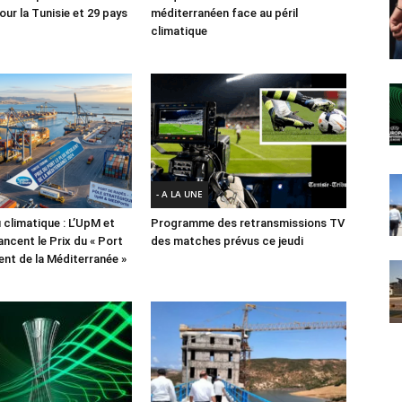
ur la Tunisie et 29 pays
méditerranéen face au péril
climatique
- A LA UNE
 climatique : L’UpM et
Programme des retransmissions TV
ncent le Prix du « Port
des matches prévus ce jeudi
lient de la Méditerranée »