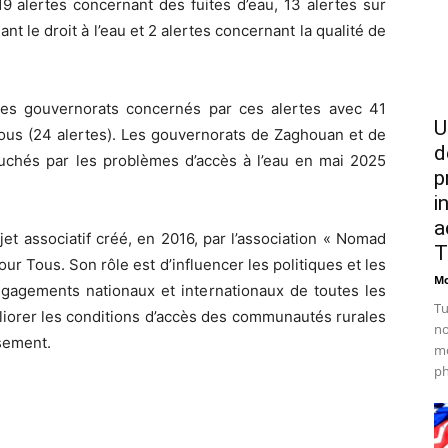
9 alertes concernant des fuites d’eau, 13 alertes sur
 le droit à l’eau et 2 alertes concernant la qualité de
des gouvernorats concernés par ces alertes avec 41
U
rous (24 alertes). Les gouvernorats de Zaghouan et de
d
chés par les problèmes d’accès à l’eau en mai 2025
p
i
a
jet associatif créé, en 2016, par l’association « Nomad
T
our Tous. Son rôle est d’influencer les politiques et les
Mo
engagements nationaux et internationaux de toutes les
Tu
liorer les conditions d’accès des communautés rurales
no
ssement.
mo
ph