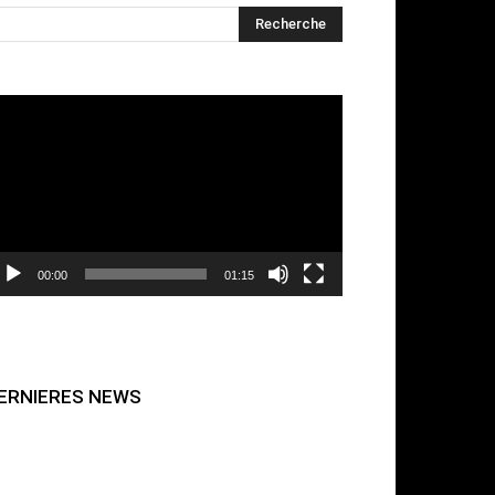
cteur
déo
00:00
01:15
ERNIERES NEWS