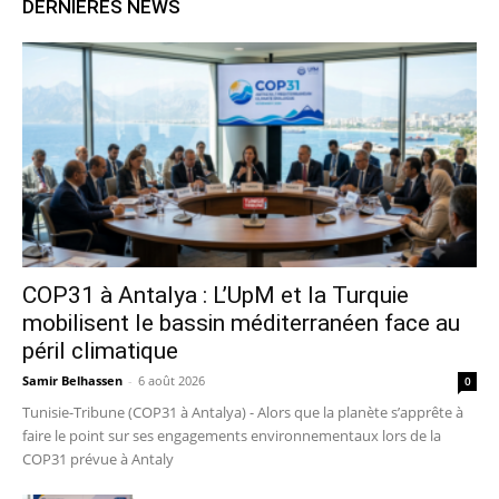
DERNIERES NEWS
COP31 à Antalya : L’UpM et la Turquie
mobilisent le bassin méditerranéen face au
péril climatique
Samir Belhassen
-
6 août 2026
0
Tunisie-Tribune (COP31 à Antalya) - Alors que la planète s’apprête à
faire le point sur ses engagements environnementaux lors de la
COP31 prévue à Antaly