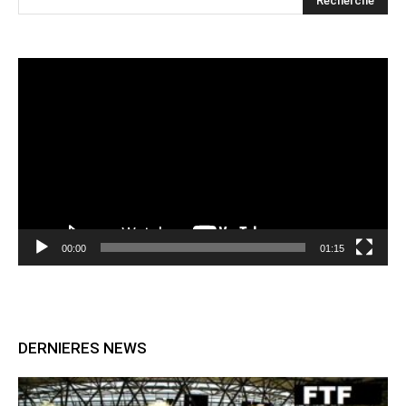
Lecteur
vidéo
00:00
01:15
DERNIERES NEWS