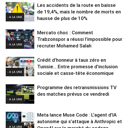
Les accidents de la route en baisse
de 19,4%, mais le nombre de morts en
- A LA UNE
hausse de plus de 10%
Mercato choc : Comment
Trabzonspor a réussi l’impossible pour
- A LA UNE
recruter Mohamed Salah
Crédit d’honneur à taux zéro en
Tunisie… Entre promesse d’inclusion
- A LA UNE
sociale et casse-tête économique
Programme des retransmissions TV
des matches prévus ce vendredi
- A LA UNE
Meta lance Muse Code : L’agent d’IA
autonome qui s’attaque à Anthropic et
- A LA UNE
OpenAI sur le marché du codage