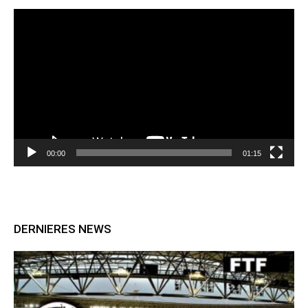
Lecteur
vidéo
00:00
01:15
DERNIERES NEWS