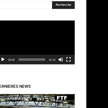
cteur
déo
00:00
01:15
ERNIERES NEWS