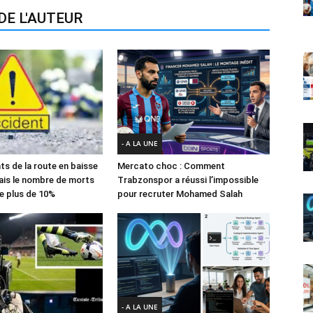
DE L'AUTEUR
- A LA UNE
ts de la route en baisse
Mercato choc : Comment
ais le nombre de morts
Trabzonspor a réussi l’impossible
e plus de 10%
pour recruter Mohamed Salah
- A LA UNE