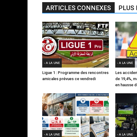
ARTICLES CONNEXES
PLUS 
- A LA UNE
- A LA UNE
Ligue 1 : Programme des rencontres
Les acciden
amicales prévues ce vendredi
de 19,4%, m
en hausse d
- A LA UNE
- A LA UNE