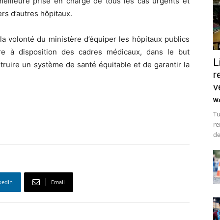
meilleure prise en charge de tous les cas urgents et
rs d’autres hôpitaux.
e la volonté du ministère d’équiper les hôpitaux publics
re à disposition des cadres médicaux, dans le but
L
struire un système de santé équitable et de garantir la
r
v
Wa
Tu
re
de
kedin
Email