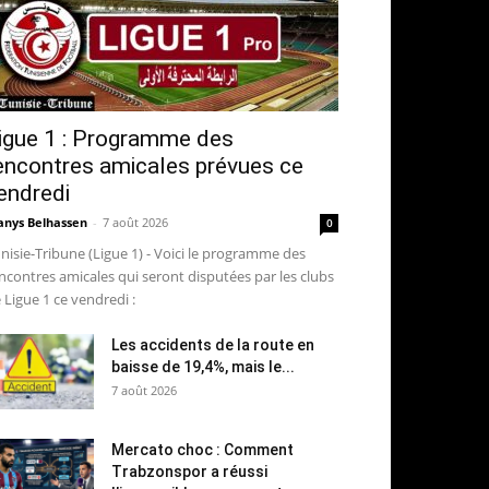
igue 1 : Programme des
encontres amicales prévues ce
endredi
nys Belhassen
-
7 août 2026
0
nisie-Tribune (Ligue 1) - Voici le programme des
ncontres amicales qui seront disputées par les clubs
 Ligue 1 ce vendredi :
Les accidents de la route en
baisse de 19,4%, mais le...
7 août 2026
Mercato choc : Comment
Trabzonspor a réussi