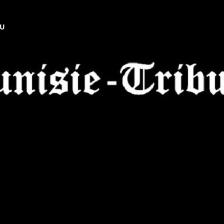
NU
Tunisie