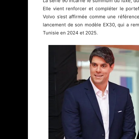
La série 90 incarne le summum du luxe, du 
Elle vient renforcer et compléter le port
Volvo s’est affirmée comme une référence 
lancement de son modèle EX30, qui a rempo
Tunisie en 2024 et 2025.