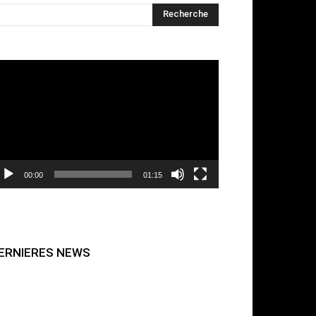
cteur
déo
00:00
01:15
ERNIERES NEWS