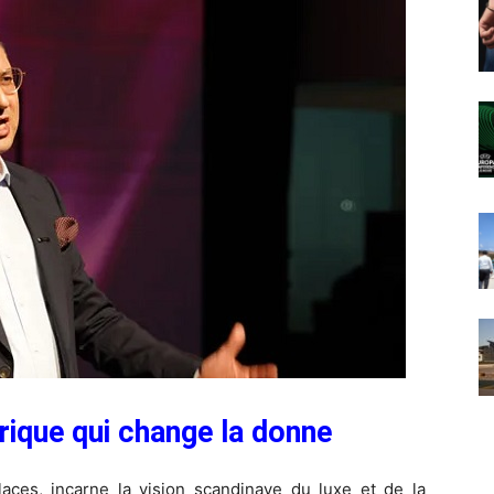
rique qui change la donne
ces, incarne la vision scandinave du luxe et de la