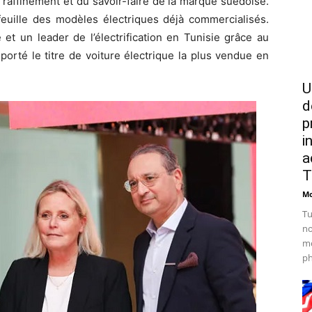
raffinement et du savoir-faire de la marque suédoise.
efeuille des modèles électriques déjà commercialisés.
et un leader de l’électrification en Tunisie grâce au
rté le titre de voiture électrique la plus vendue en
U
d
p
i
a
T
Mo
Tu
no
mo
ph