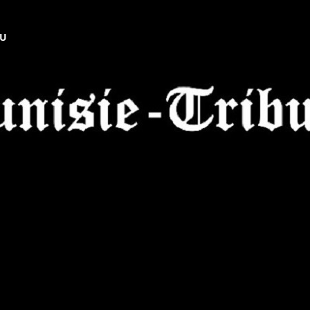
NU
Tunisie