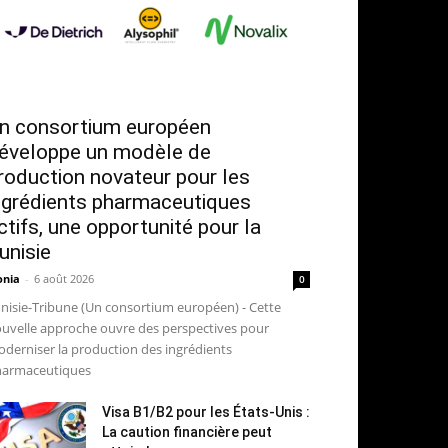
n consortium européen
éveloppe un modèle de
roduction novateur pour les
ngrédients pharmaceutiques
ctifs, une opportunité pour la
unisie
nia
-
6 août 2026
0
nisie-Tribune (Un consortium européen) - Cette
uvelle approche ouvre des perspectives pour
derniser la production des ingrédients
armaceutiques
Visa B1/B2 pour les États-Unis :
La caution financière peut