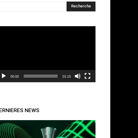
cteur
déo
00:00
01:15
ERNIERES NEWS