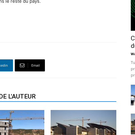
s le reste du pays.
C
d
Wa
Tu
kedin
Email
pr
pr
DE L'AUTEUR