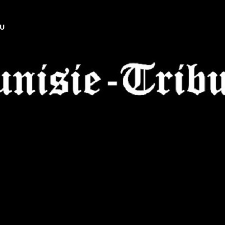
NU
Tunisie