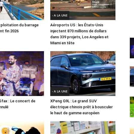
- A LA UNE
xploitation du barrage
Aéroports US : les États-Unis
nt fin 2026
injectent 870 millions de dollars
dans 339 projets, Los Angeles et
Miami en tête
- A LA UNE
Sfax : Le concert de
XPeng G9L : Le grand SUV
nnulé
électrique chinois prêt à bousculer
le haut de gamme européen