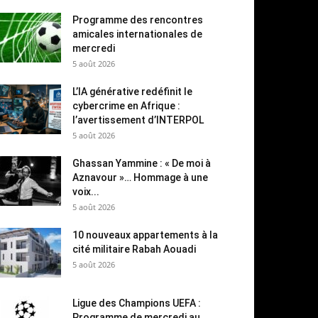
Programme des rencontres
amicales internationales de
mercredi
5 août 2026
L’IA générative redéfinit le
cybercrime en Afrique :
l’avertissement d’INTERPOL
5 août 2026
Ghassan Yammine : « De moi à
Aznavour »… Hommage à une
voix...
5 août 2026
10 nouveaux appartements à la
cité militaire Rabah Aouadi
5 août 2026
Ligue des Champions UEFA :
Programme de mercredi au