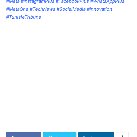
#Meta #InstagramPlus #FacebookPlus #WhatsAppPlus
#MetaOne #TechNews #SocialMedia #Innovation
#TunisieTribune