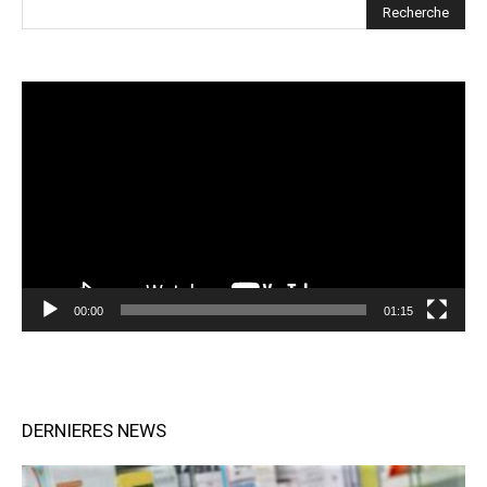
Lecteur
vidéo
00:00
01:15
DERNIERES NEWS