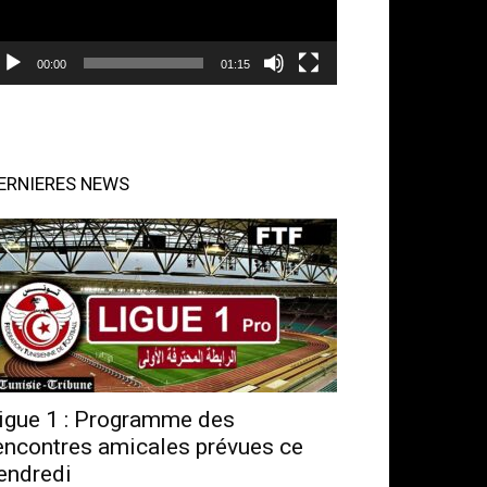
00:00
01:15
ERNIERES NEWS
igue 1 : Programme des
encontres amicales prévues ce
endredi