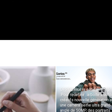
Tribune
OPPO lance la série Reno15
:Pour redéfinir la boîte à outil
créatifs nouvelle génération 
une caméra selfie ultra grand-
angle de 50MP, des portraits..