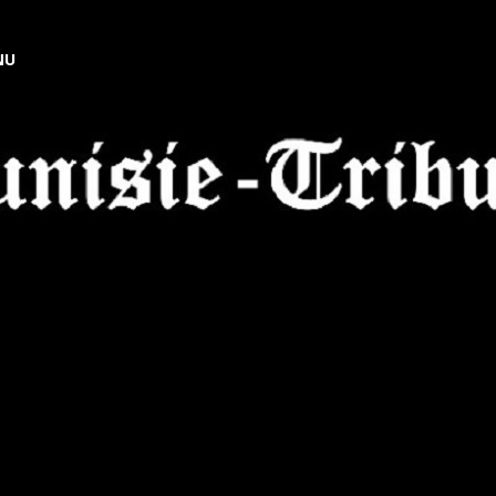
NU
Tunisie