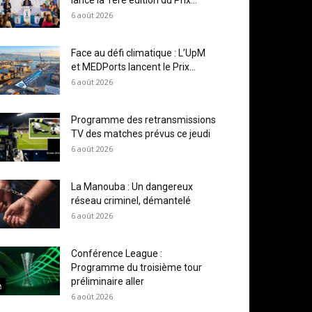
lance la 1ère édition du Prix...
6 août 2026
Face au défi climatique : L’UpM
et MEDPorts lancent le Prix...
6 août 2026
Programme des retransmissions
TV des matches prévus ce jeudi
6 août 2026
La Manouba : Un dangereux
réseau criminel, démantelé
6 août 2026
Conférence League :
Programme du troisième tour
préliminaire aller
6 août 2026