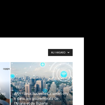
AU HASARD
s
avec
AFH : deux nouvelles « smart city
» dans les gouvernorats de
.
l’Ariana et de Bizerte