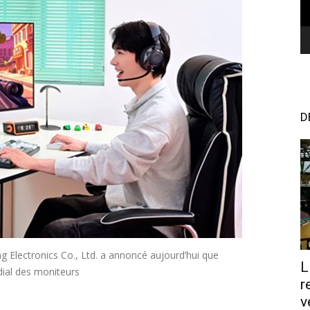
D
 Electronics Co., Ltd. a annoncé aujourd’hui que
L
dial des moniteurs
r
v