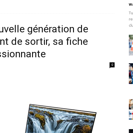
Wa
Tu
re
cl
ouvelle génération de
t de sortir, sa fiche
ssionnante
0