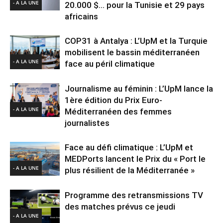
- A LA UNE
20.000 $… pour la Tunisie et 29 pays
africains
COP31 à Antalya : L’UpM et la Turquie
mobilisent le bassin méditerranéen
- A LA UNE
face au péril climatique
Journalisme au féminin : L’UpM lance la
1ère édition du Prix Euro-
- A LA UNE
Méditerranéen des femmes
journalistes
Face au défi climatique : L’UpM et
MEDPorts lancent le Prix du « Port le
- A LA UNE
plus résilient de la Méditerranée »
Programme des retransmissions TV
des matches prévus ce jeudi
- A LA UNE