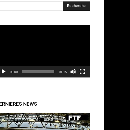
cteur
déo
00:00
01:15
ERNIERES NEWS