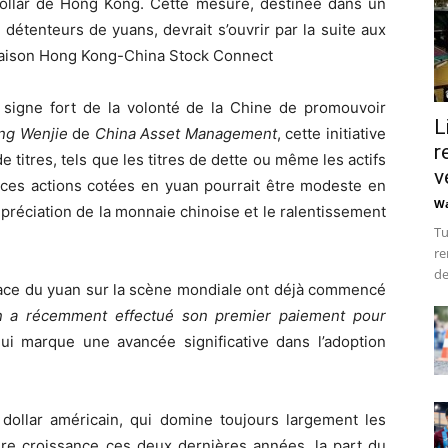
ollar de Hong Kong. Cette mesure, destinée dans un
détenteurs de yuans, devrait s’ouvrir par la suite aux
 liaison Hong Kong-China Stock Connect
 signe fort de la volonté de la Chine de promouvoir
L
ng Wenjie
de
China Asset Management
, cette initiative
r
e titres, tels que les titres de dette ou même les actifs
v
our ces actions cotées en yuan pourrait être modeste en
Wa
épréciation de la monnaie chinoise et le ralentissement
Tu
re
de
place du yuan sur la scène mondiale ont déjà commencé
an a récemment effectué son premier paiement pour
qui marque une avancée significative dans l’adoption
 dollar américain, qui domine toujours largement les
ère croissance ces deux dernières années, la part du