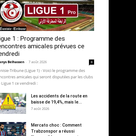
igue 1 : Programme des
encontres amicales prévues ce
endredi
nys Belhassen
-
7 août 2026
0
nisie-Tribune (Ligue 1) - Voici le programme des
ncontres amicales qui seront disputées par les clubs
 Ligue 1 ce vendredi :
Les accidents de la route en
baisse de 19,4%, mais le...
7 août 2026
Mercato choc : Comment
Trabzonspor a réussi