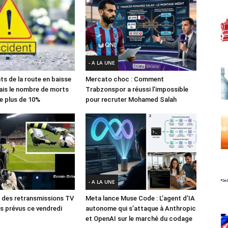
- A LA UNE
ts de la route en baisse
Mercato choc : Comment
ais le nombre de morts
Trabzonspor a réussi l’impossible
e plus de 10%
pour recruter Mohamed Salah
- A LA UNE
des retransmissions TV
Meta lance Muse Code : L’agent d’IA
 prévus ce vendredi
autonome qui s’attaque à Anthropic
et OpenAI sur le marché du codage