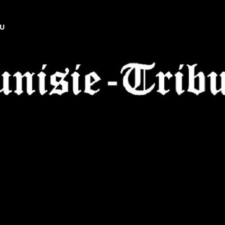
NU
Tunisie