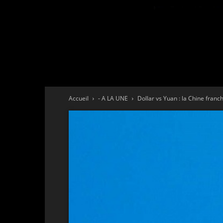
Accueil
- A LA UNE
Dollar vs Yuan : la Chine franc