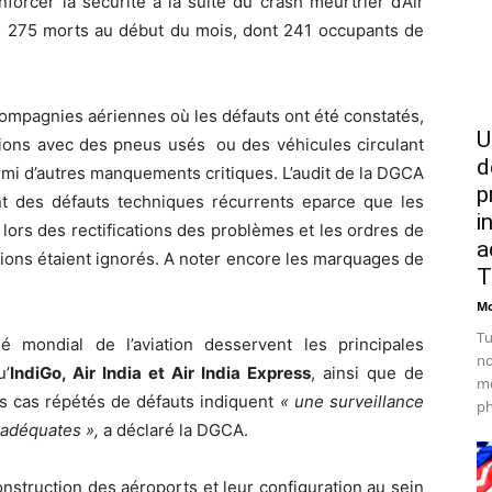
nforcer la sécurité à la suite du crash meurtrier d’Air
oins 275 morts au début du mois, dont 241 occupants de
compagnies aériennes où les défauts ont été constatés,
U
vions avec des pneus usés ou des véhicules circulant
d
rmi d’autres manquements critiques. L’audit de la DGCA
p
nt des défauts techniques récurrents eparce que les
i
lors des rectifications des problèmes et les ordres de
a
ions étaient ignorés. A noter encore les marquages ​​de
T
Mo
Tu
 mondial de l’aviation desservent les principales
no
u’
IndiGo, Air India et Air India Express
, ainsi que de
mo
s cas répétés de défauts indiquent
« une surveillance
ph
inadéquates »,
a déclaré la DGCA.
nstruction des aéroports et leur configuration au sein