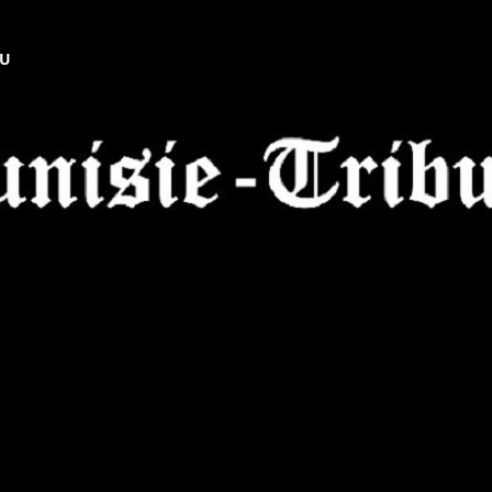
NU
Tunisie