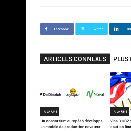
Facebook
Twitter
Lin
ARTICLES CONNEXES
PLUS 
- A LA UNE
- A LA UNE
Un consortium européen développe
Visa B1/B2 p
un modèle de production novateur
caution fin