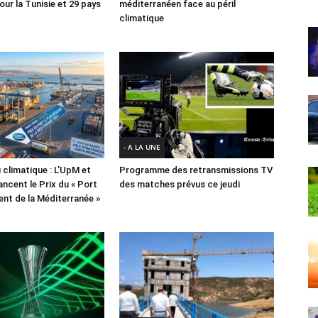
ur la Tunisie et 29 pays
méditerranéen face au péril
climatique
- A LA UNE
 climatique : L’UpM et
Programme des retransmissions TV
ncent le Prix du « Port
des matches prévus ce jeudi
lient de la Méditerranée »