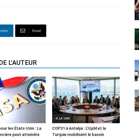
kedin
Email
DE L'AUTEUR
- A LA UNE
our les États-Unis : La
COP31 à Antalya : L’UpM et la
ancière peut atteindre
Turquie mobilisent le bassin