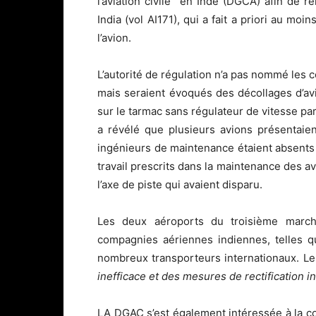
l’aviation civile en Inde (DGCA) afin de re
India (vol AI171), qui a fait a priori au m
l’avion.
L’autorité de régulation n’a pas nommé les 
mais seraient évoqués des décollages d’a
sur le tarmac sans régulateur de vitesse pa
a révélé que plusieurs avions présentaie
ingénieurs de maintenance étaient absents 
travail prescrits dans la maintenance des av
l’axe de piste qui avaient disparu.
Les deux aéroports du troisième marché
compagnies aériennes indiennes, telles q
nombreux transporteurs internationaux. Le
inefficace et des mesures de rectification 
LA DGAC s’est également intéressée à la co