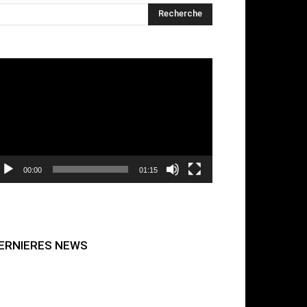
cteur
déo
00:00
01:15
ERNIERES NEWS