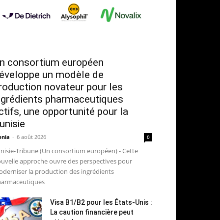
n consortium européen
éveloppe un modèle de
roduction novateur pour les
ngrédients pharmaceutiques
ctifs, une opportunité pour la
unisie
nia
-
6 août 2026
0
nisie-Tribune (Un consortium européen) - Cette
uvelle approche ouvre des perspectives pour
derniser la production des ingrédients
armaceutiques
Visa B1/B2 pour les États-Unis :
La caution financière peut