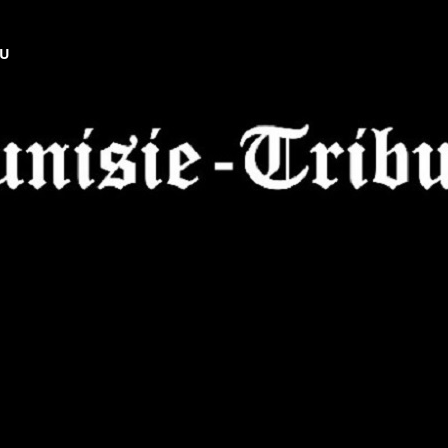
NU
Tunisie