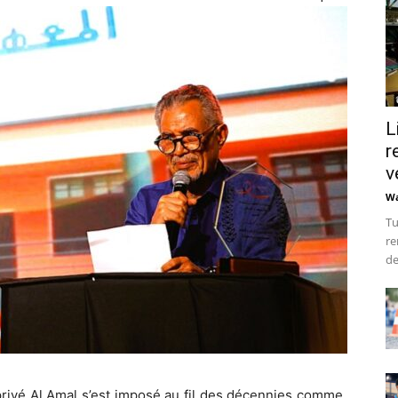
L
r
v
Wa
Tu
re
de
privé Al Amal s’est imposé au fil des décennies comme