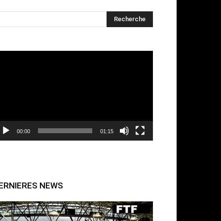
cteur
déo
00:00
01:15
ERNIERES NEWS