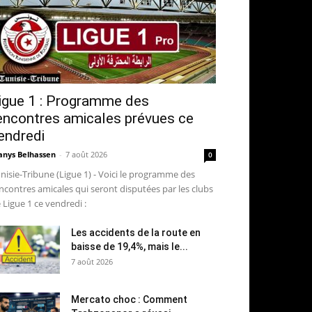
igue 1 : Programme des
encontres amicales prévues ce
endredi
nys Belhassen
-
7 août 2026
0
nisie-Tribune (Ligue 1) - Voici le programme des
ncontres amicales qui seront disputées par les clubs
 Ligue 1 ce vendredi :
Les accidents de la route en
baisse de 19,4%, mais le...
7 août 2026
Mercato choc : Comment