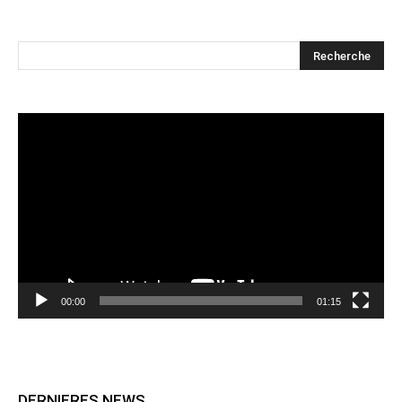
Lecteur
vidéo
00:00
01:15
DERNIERES NEWS