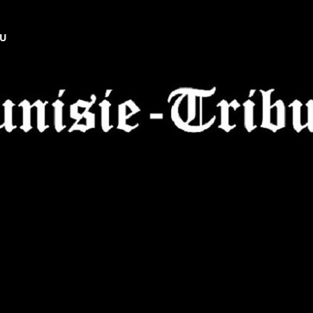
NU
Tunisie