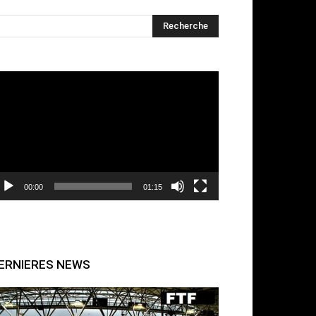
cteur
déo
00:00
01:15
ERNIERES NEWS