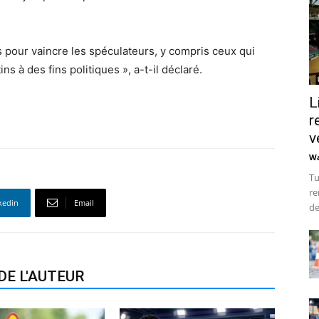
s pour vaincre les spéculateurs, y compris ceux qui
s à des fins politiques », a-t-il déclaré.
L
r
v
Wa
Tu
re
kedin
Email
de
DE L'AUTEUR