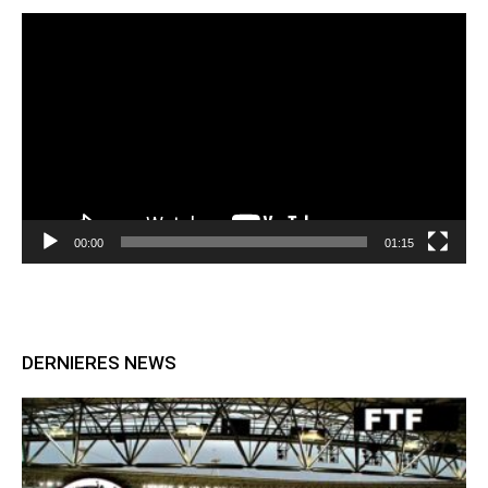
Lecteur
vidéo
00:00
01:15
DERNIERES NEWS