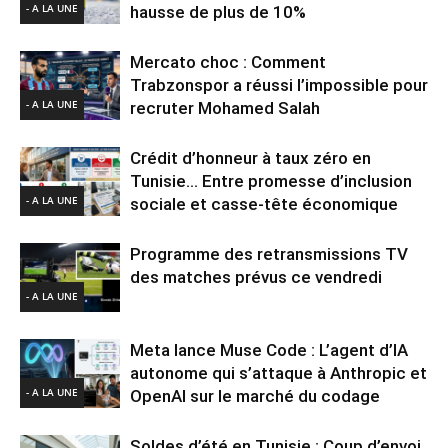
- A LA UNE
hausse de plus de 10%
Mercato choc : Comment
Trabzonspor a réussi l’impossible pour
- A LA UNE
recruter Mohamed Salah
Crédit d’honneur à taux zéro en
Tunisie… Entre promesse d’inclusion
- A LA UNE
sociale et casse-tête économique
Programme des retransmissions TV
des matches prévus ce vendredi
- A LA UNE
Meta lance Muse Code : L’agent d’IA
autonome qui s’attaque à Anthropic et
- A LA UNE
OpenAI sur le marché du codage
Soldes d’été en Tunisie : Coup d’envoi