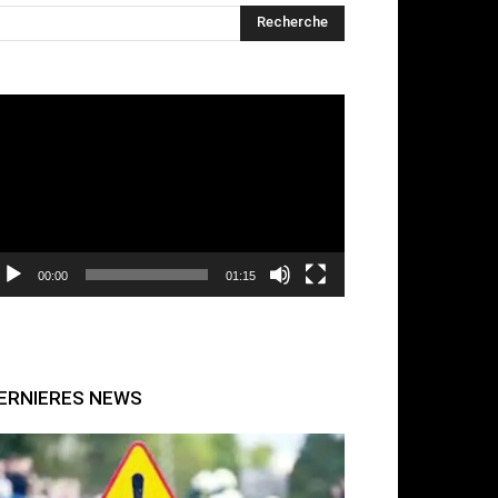
cteur
déo
00:00
01:15
ERNIERES NEWS