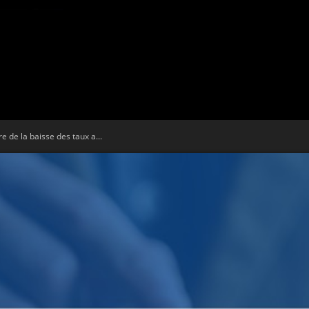
Tribune
re de la baisse des taux a...