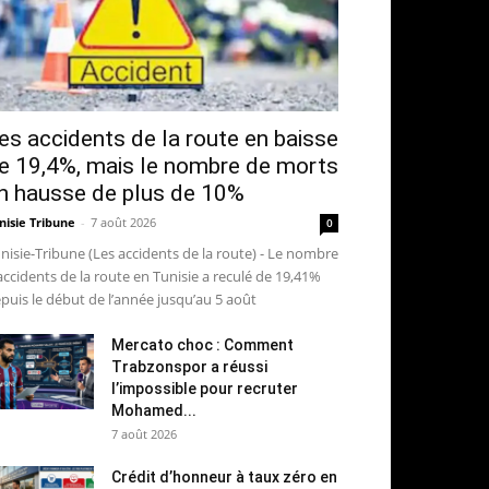
es accidents de la route en baisse
e 19,4%, mais le nombre de morts
n hausse de plus de 10%
nisie Tribune
-
7 août 2026
0
nisie-Tribune (Les accidents de la route) - Le nombre
accidents de la route en Tunisie a reculé de 19,41%
puis le début de l’année jusqu’au 5 août
Mercato choc : Comment
Trabzonspor a réussi
l’impossible pour recruter
Mohamed...
7 août 2026
Crédit d’honneur à taux zéro en