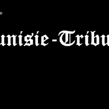
NU
Tunisie