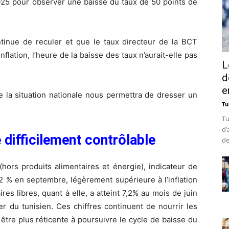
2025 pour observer une baisse du taux de 50 points de
ontinue de reculer et que le taux directeur de la BCT
flation, l’heure de la baisse des taux n’aurait-elle pas
L
d
e
la situation nationale nous permettra de dresser un
Tu
Tu
d’
 difficilement contrôlable
de
(hors produits alimentaires et énergie), indicateur de
2 % en septembre, légèrement supérieure à l’inflation
aires libres, quant à elle, a atteint 7,2% au mois de juin
 du tunisien. Ces chiffres continuent de nourrir les
être plus réticente à poursuivre le cycle de baisse du