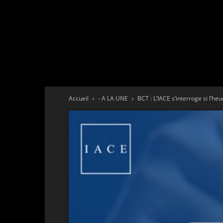
Accueil
- A LA UNE
BCT : L’IACE s’interroge si l’heu