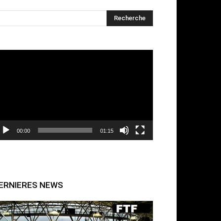
cteur
déo
00:00
01:15
ERNIERES NEWS