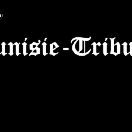
NU
Tunisie