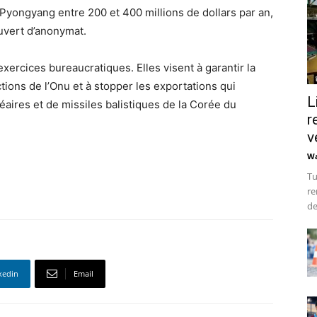
 Pyongyang entre 200 et 400 millions de dollars par an,
uvert d’anonymat.
xercices bureaucratiques. Elles visent à garantir la
tions de l’Onu et à stopper les exportations qui
L
aires et de missiles balistiques de la Corée du
r
v
Wa
Tu
re
de
kedin
Email