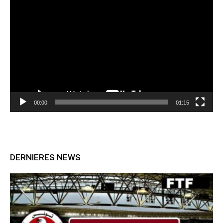
Lecteur
vidéo
00:00
01:15
DERNIERES NEWS