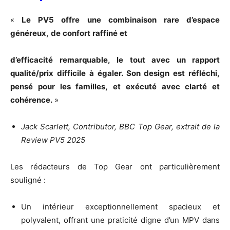
«
Le
PV5
offre
une
combinaison
rare
d’espace
généreux,
de
confort
raffiné
et
d’efficacité
remarquable,
le
tout
avec
un
rapport
qualité/prix
difficile
à
égaler.
Son
design
est
réfléchi,
pensé
pour
les
familles,
et
exécuté
avec
clarté
et
cohérence.
»
Jack
Scarlett,
Contributor,
BBC
Top Gear,
extrait de
la
Review
PV5
2025
Les rédacteurs de Top Gear ont particulièrement
souligné :
Un intérieur exceptionnellement spacieux et
polyvalent, offrant une praticité digne d’un MPV dans