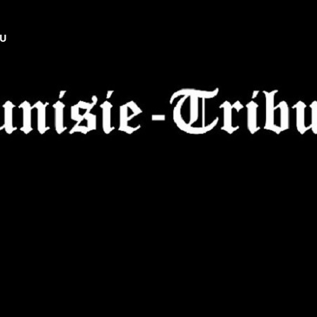
NU
Tunisie