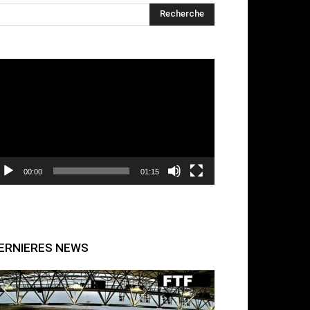
cteur
déo
00:00
01:15
ERNIERES NEWS