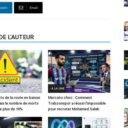
kedin
Email
DE L'AUTEUR
- A LA UNE
ts de la route en baisse
Mercato choc : Comment
ais le nombre de morts
Trabzonspor a réussi l’impossible
e plus de 10%
pour recruter Mohamed Salah