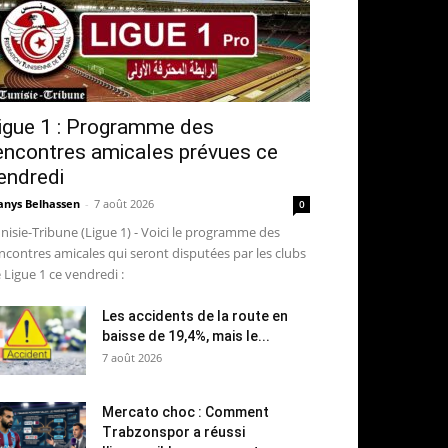
igue 1 : Programme des
encontres amicales prévues ce
endredi
nys Belhassen
-
7 août 2026
0
nisie-Tribune (Ligue 1) - Voici le programme des
ncontres amicales qui seront disputées par les clubs
 Ligue 1 ce vendredi :
Les accidents de la route en
baisse de 19,4%, mais le...
7 août 2026
Mercato choc : Comment
Trabzonspor a réussi