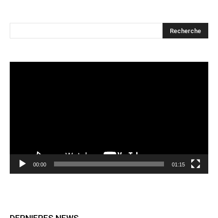
Lecteur
vidéo
00:00
01:15
DERNIERES NEWS