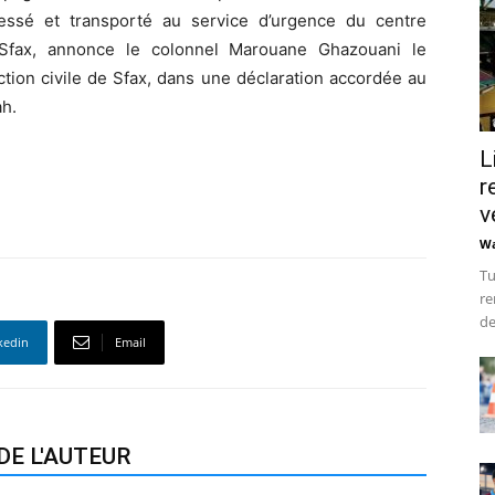
essé et transporté au service d’urgence du centre
, Sfax, annonce le colonnel Marouane Ghazouani le
ction civile de Sfax, dans une déclaration accordée au
h.
L
r
v
Wa
Tu
re
de
kedin
Email
DE L'AUTEUR