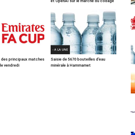
et OpenAI sur le marché du codage
- A LA UNE
des principaux matches
Saisie de 5670 bouteilles d’eau
e vendredi
minérale à Hammamet