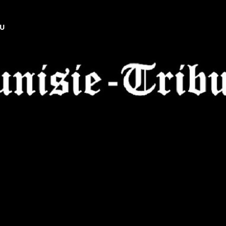
NU
Tunisie