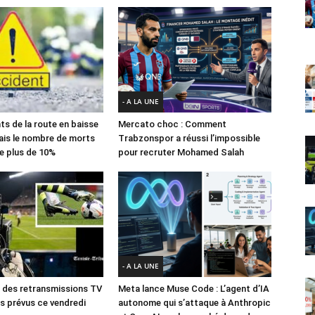
- A LA UNE
ts de la route en baisse
Mercato choc : Comment
ais le nombre de morts
Trabzonspor a réussi l’impossible
e plus de 10%
pour recruter Mohamed Salah
- A LA UNE
des retransmissions TV
Meta lance Muse Code : L’agent d’IA
 prévus ce vendredi
autonome qui s’attaque à Anthropic