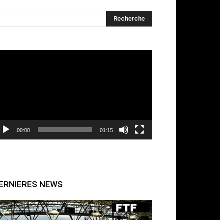
cteur
déo
00:00
01:15
ERNIERES NEWS