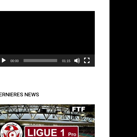
cteur
déo
00:00
01:15
ERNIERES NEWS