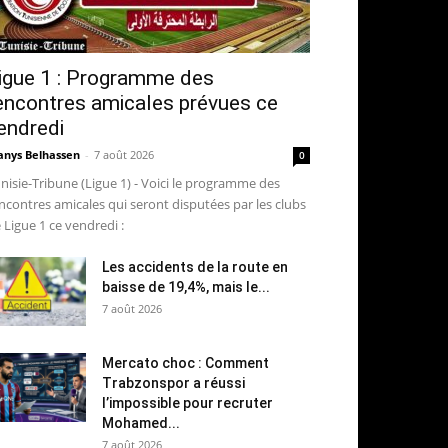
igue 1 : Programme des
encontres amicales prévues ce
endredi
nys Belhassen
-
7 août 2026
0
nisie-Tribune (Ligue 1) - Voici le programme des
ncontres amicales qui seront disputées par les clubs
 Ligue 1 ce vendredi :
Les accidents de la route en
baisse de 19,4%, mais le...
7 août 2026
Mercato choc : Comment
Trabzonspor a réussi
l’impossible pour recruter
Mohamed...
7 août 2026