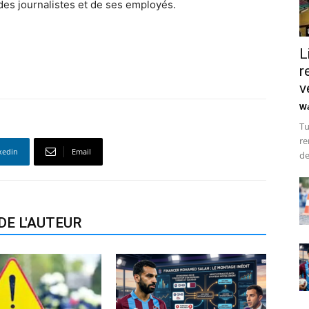
des journalistes et de ses employés.
L
r
v
Wa
Tu
re
kedin
Email
de
DE L'AUTEUR