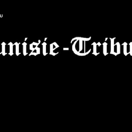
NU
Tunisie