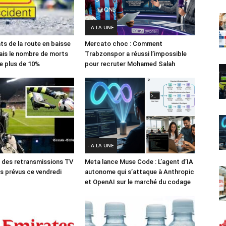
- A LA UNE
ts de la route en baisse
Mercato choc : Comment
ais le nombre de morts
Trabzonspor a réussi l’impossible
e plus de 10%
pour recruter Mohamed Salah
- A LA UNE
des retransmissions TV
Meta lance Muse Code : L’agent d’IA
 prévus ce vendredi
autonome qui s’attaque à Anthropic
et OpenAI sur le marché du codage