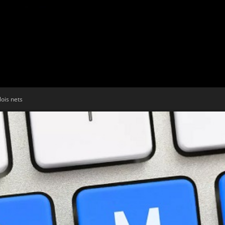
Tribune
ois nets