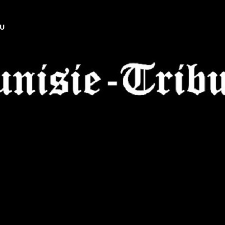
NU
Tunisie