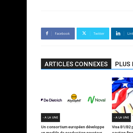
Facebook
Twitter
Lin
ARTICLES CONNEXES
PLUS 
- A LA UNE
- A LA UNE
Un consortium européen développe
Visa B1/B2 p
un modèle de production novateur
caution fin