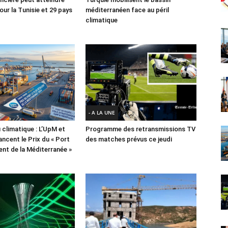
ur la Tunisie et 29 pays
méditerranéen face au péril
climatique
- A LA UNE
 climatique : L’UpM et
Programme des retransmissions TV
ncent le Prix du « Port
des matches prévus ce jeudi
lient de la Méditerranée »