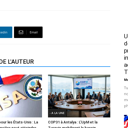
kedin
Email
U
d
p
i
DE L'AUTEUR
a
T
Mo
Tu
no
mo
ph
- A LA UNE
our les États-Unis : La
COP31 à Antalya : L’UpM et la
ancière peut atteindre
Turquie mobilisent le bassin