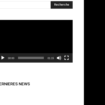
cteur
déo
00:00
01:15
ERNIERES NEWS