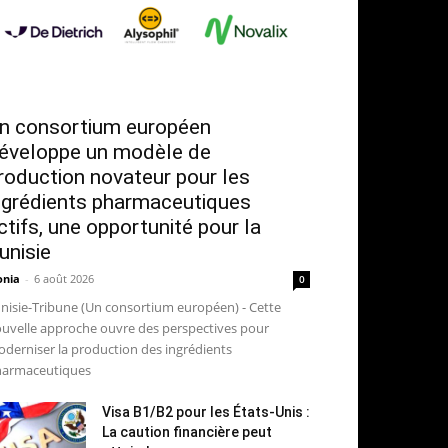
n consortium européen
éveloppe un modèle de
roduction novateur pour les
ngrédients pharmaceutiques
ctifs, une opportunité pour la
unisie
nia
-
6 août 2026
0
nisie-Tribune (Un consortium européen) - Cette
uvelle approche ouvre des perspectives pour
derniser la production des ingrédients
armaceutiques
Visa B1/B2 pour les États-Unis :
La caution financière peut