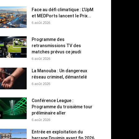
Face au défi climatique : L’UpM
et MEDPorts lancent le Prix...
6 août 2026
Programme des
retransmissions TV des
matches prévus ce jeudi
6 août 2026
La Manouba : Un dangereux
réseau criminel, démantelé
6 août 2026
Conférence League :
Programme du troisième tour
préliminaire aller
6 août 2026
Entrée en exploitation du
barrage Douimis avant fin 2026