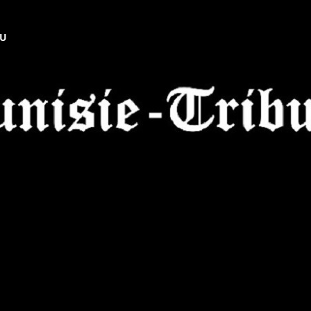
NU
Tunisie