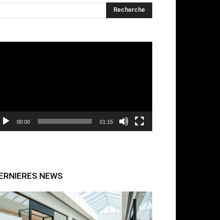
cteur
déo
00:00
01:15
ERNIERES NEWS