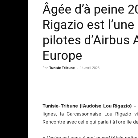
Âgée d’à peine 2
Rigazio est l’une
pilotes d’Airbus
Europe
Par
Tunisie Tribune
-
14 avril 2025
Tunisie-Tribune (l’Audoise Lou Rigazio) –
lignes, la Carcassonnaise Lou Rigazio v
Rencontre avec celle qui parlait à l’oreille
« L’avion est venu à moi quand j’étais petit