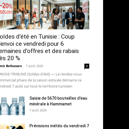
oldes d’été en Tunisie : Coup
’envoi ce vendredi pour 6
emaines d’offres et des rabais
ès 20 %
mir Belhassen
-
7 août 2026
0
NISIE-TRIBUNE (Soldes d'été) — Le rendez-vous
mmercial phare de la saison estivale démarre ce
ndredi 7 août sur tout le territoire tunisien
Saisie de 5670 bouteilles d’eau
minérale à Hammamet
7 août 2026
Prévisions météo du vendredi 7