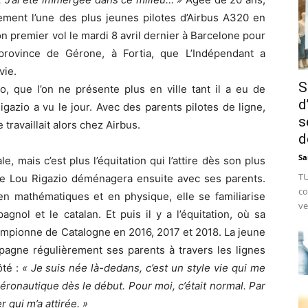
ement l’une des plus jeunes pilotes d’Airbus A320 en
son premier vol le mardi 8 avril dernier à Barcelone pour
province de Gérone, à Fortia, que L’Indépendant a
vie.
S
o, que l’on ne présente plus en ville tant il a eu de
d
gazio a vu le jour. Avec des parents pilotes de ligne,
s
travaillait alors chez Airbus.
d
Sa
le, mais c’est plus l’équitation qui l’attire dès son plus
TU
ue Lou Rigazio déménagera ensuite avec ses parents.
co
en mathématiques et en physique, elle se familiarise
ve
agnol et le catalan. Et puis il y a l’équitation, où sa
hampionne de Catalogne en 2016, 2017 et 2018. La jeune
ompagne régulièrement ses parents à travers les lignes
té :
« Je suis née là-dedans, c’est un style vie qui me
’aéronautique dès le début. Pour moi, c’était normal. Par
r qui m’a attirée. »