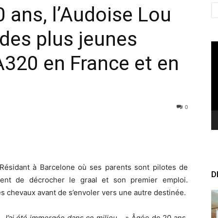
0 ans, l’Audoise Lou
 des plus jeunes
Le
 A320 en France et en
vi
0
Résidant à Barcelone où ses parents sont pilotes de
D
ient de décrocher le graal et son premier emploi.
 des chevaux avant de s’envoler vers une autre destinée.
e. J’ai été immergée dans ce milieu… »
Âgée de 20 ans,