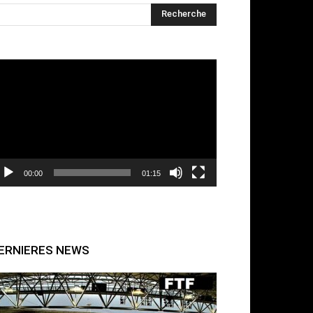
cteur
déo
00:00
01:15
ERNIERES NEWS