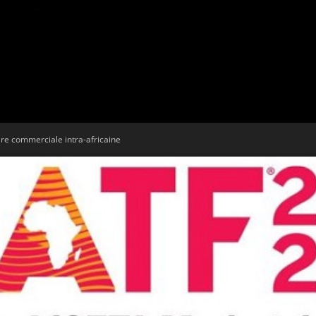
Tribune
oire commerciale intra-africaine