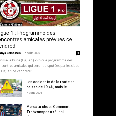
igue 1 : Programme des
encontres amicales prévues ce
endredi
nys Belhassen
-
7 août 2026
0
nisie-Tribune (Ligue 1) - Voici le programme des
ncontres amicales qui seront disputées par les clubs
 Ligue 1 ce vendredi :
Les accidents de la route en
baisse de 19,4%, mais le...
7 août 2026
Mercato choc : Comment
Trabzonspor a réussi