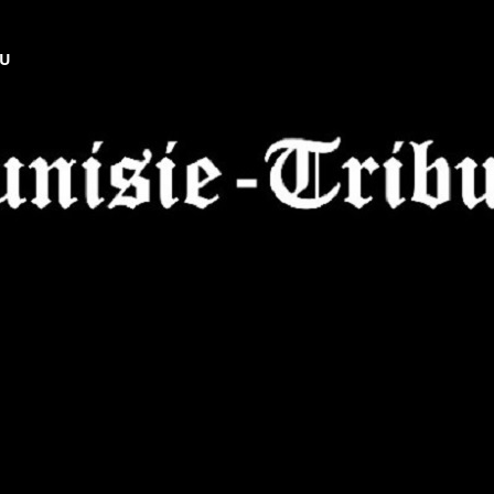
NU
Tunisie