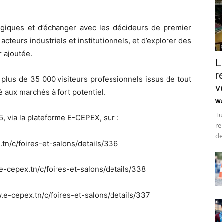
atégiques et d’échanger avec les décideurs de premier
 acteurs industriels et institutionnels, et d’explorer des
r ajoutée.
L
r
 plus de 35 000 visiteurs professionnels issus de tout
v
é aux marchés à fort potentiel.
Wa
Tu
25, via la plateforme E-CEPEX, sur :
re
de
x.tn/c/foires-et-salons/details/336
w.e-cepex.tn/c/foires-et-salons/details/338
ww.e-cepex.tn/c/foires-et-salons/details/337